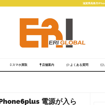
滋賀県高島市iPh
スマホ買取
店舗案内
よくある質問
hone6plus 電源が入ら