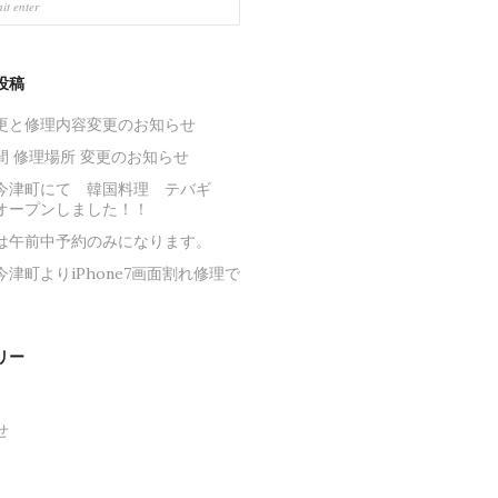
投稿
更と修理内容変更のお知らせ
間 修理場所 変更のお知らせ
今津町にて 韓国料理 テバギ
オープンしました！！
は午前中予約のみになります。
津町よりiPhone7画面割れ修理で
リー
せ