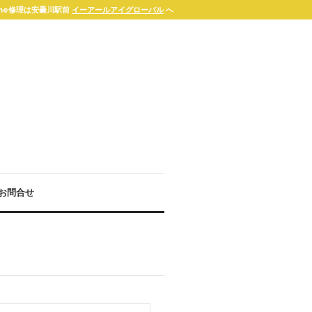
one修理は安曇川駅前
イーアールアイグローバル
へ
お問合せ