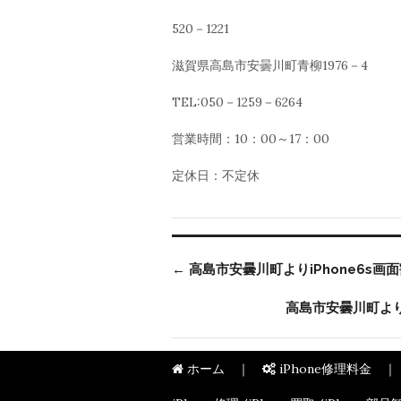
520－1221
滋賀県高島市安曇川町青柳1976－4
TEL:050－1259－6264
営業時間：10：00～17：00
定休日：不定休
←
高島市安曇川町よりiPhone6s画
高島市安曇川町よりi
ホーム
iPhone修理料金