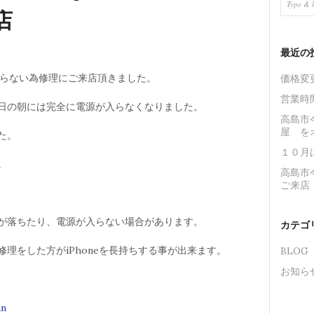
店
最近の
源が入らない為修理にご来店頂きました。
価格変
営業時
日の朝には完全に電源が入らなくなりました。
高島市
屋 を
た。
１０月
。
高島市今
ご来店
が落ちたり、電源が入らない場合があります。
カテゴ
理をした方がiPhoneを長持ちする事が出来ます。
BLOG
お知ら
an