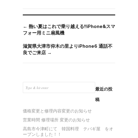
←
熱い夏はこれで乗り越える!!iPhone&スマ
フォー用ミニ扇風機
滋賀県大津市仰木の里よりiPhone6 通話不
良でご来店
→
最近の投
稿
価格変更と修理内容変更のお知らせ
営業時間 修理場所 変更のお知らせ
高島市今津町にて 韓国料理 テバギ屋 をオ
ープンしました！！