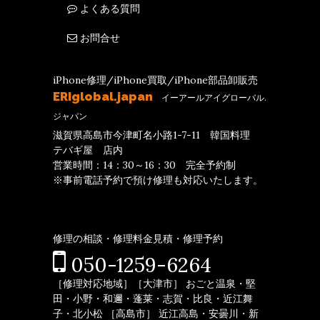
よくある質問
お問合せ
iPhone修理/iPhone買取/iPhone部品卸販売
ERIglobal.japan
イーアールアイグローバル.
ジャパン
滋賀県高島市今津町名小路1-7-11 韓国料理
テバギ屋 店内
営業時間：14：30～16：30 完全予約制
※事前電話予約で預け修理も対応いたします。
修理の相談・修理料金見積・修理予約
050-1259-6264
［修理対応地域］［大津市］ おごと温泉・堅
田・小野・和邇・蓬莱・志賀・比良・近江舞
子・北小松 ［高島市］ 近江高島・安曇川・新