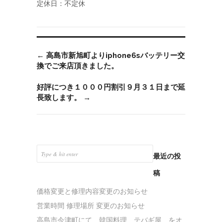
定休日：不定休
←
高島市新旭町よりiphone6sバッテリー交
換でご来店頂きました。
好評につき１０００円割引９月３１日まで延
長致します。
→
最近の投
稿
価格変更と修理内容変更のお知らせ
営業時間 修理場所 変更のお知らせ
高島市今津町にて 韓国料理 テバギ屋 をオ