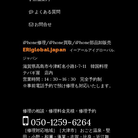
よくある質問
お問合せ
iPhone修理/iPhone買取/iPhone部品卸販売
ERIglobal.japan
イーアールアイグローバル.
ジャパン
滋賀県高島市今津町名小路1-7-11 韓国料理
テバギ屋 店内
営業時間：14：30～16：30 完全予約制
※事前電話予約で預け修理も対応いたします。
修理の相談・修理料金見積・修理予約
050-1259-6264
［修理対応地域］［大津市］ おごと温泉・堅
田・小野・和邇・蓬莱・志賀・比良・近江舞