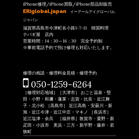
iPhone修理/iPhone買取/iPhone部品卸販売
ERIglobal.japan
イーアールアイグローバル.
ジャパン
滋賀県高島市今津町名小路1-7-11 韓国料理
テバギ屋 店内
営業時間：14：30～16：30 完全予約制
※事前電話予約で預け修理も対応いたします。
修理の相談・修理料金見積・修理予約
050-1259-6264
［修理対応地域］［大津市］ おごと温泉・堅
田・小野・和邇・蓬莱・志賀・比良・近江舞
子・北小松 ［高島市］ 近江高島・安曇川・新
旭・近江今津・近江中庄・マキノ ［長浜市］
近江塩津・余呉 ［福井県］敦賀市・粟野・新
疋田・小浜市 美浜・三方・新平野・藤井・若
狭町