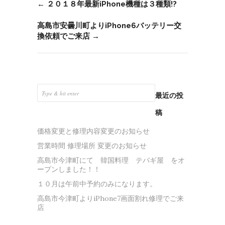
←
２０１８年最新iPhone機種は３種類!?
高島市安曇川町よりiPhone6バッテリー交
換依頼でご来店
→
最近の投
稿
価格変更と修理内容変更のお知らせ
営業時間 修理場所 変更のお知らせ
高島市今津町にて 韓国料理 テバギ屋 をオ
ープンしました！！
１０月は午前中予約のみになります。
高島市今津町よりiPhone7画面割れ修理でご来
店