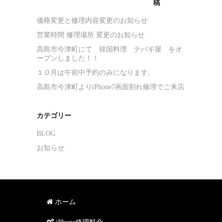
稿
価格変更と修理内容変更のお知らせ
営業時間 修理場所 変更のお知らせ
高島市今津町にて 韓国料理 テバギ屋 をオ
ープンしました！！
１０月は午前中予約のみになります。
高島市今津町よりiPhone7画面割れ修理でご来店
カテゴリー
BLOG
お知らせ
ホーム