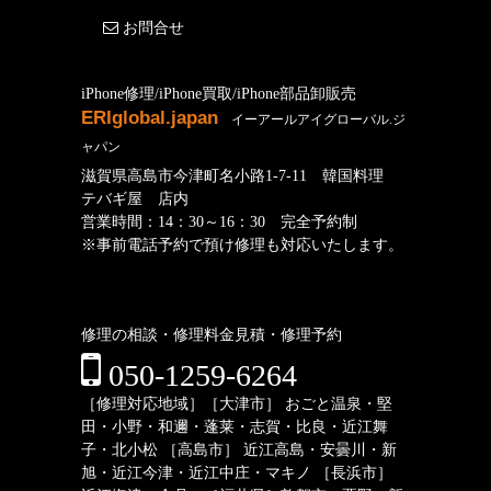
お問合せ
iPhone修理/iPhone買取/iPhone部品卸販売
ERIglobal.japan
イーアールアイグローバル.ジ
ャパン
滋賀県高島市今津町名小路1-7-11 韓国料理
テバギ屋 店内
営業時間：14：30～16：30 完全予約制
※事前電話予約で預け修理も対応いたします。
修理の相談・修理料金見積・修理予約
050-1259-6264
［修理対応地域］［大津市］ おごと温泉・堅
田・小野・和邇・蓬莱・志賀・比良・近江舞
子・北小松 ［高島市］ 近江高島・安曇川・新
旭・近江今津・近江中庄・マキノ ［長浜市］