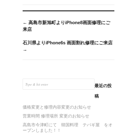
←
高島市新旭町よりiPhone8画面修理にご
来店
石川県よりiPhone6s 画面割れ修理にご来店
→
最近の投
稿
価格変更と修理内容変更のお知らせ
営業時間 修理場所 変更のお知らせ
高島市今津町にて 韓国料理 テバギ屋 をオ
ープンしました！！