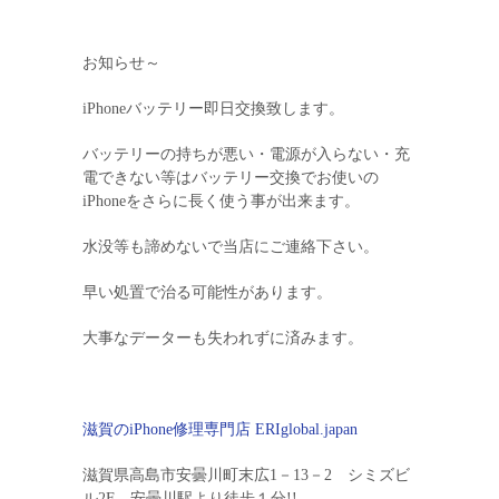
お知らせ～
iPhoneバッテリー即日交換致します。
バッテリーの持ちが悪い・電源が入らない・充
電できない等はバッテリー交換でお使いの
iPhoneをさらに長く使う事が出来ます。
水没等も諦めないで当店にご連絡下さい。
早い処置で治る可能性があります。
大事なデーターも失われずに済みます。
滋賀のiPhone修理専門店 ERIglobal.japan
滋賀県高島市安曇川町末広1－13－2 シミズビ
ル2F 安曇川駅より徒歩１分!!