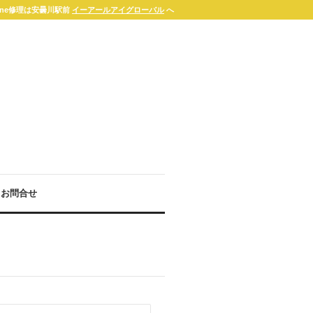
one修理は安曇川駅前
イーアールアイグローバル
へ
お問合せ