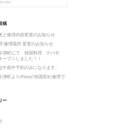
投稿
更と修理内容変更のお知らせ
間 修理場所 変更のお知らせ
今津町にて 韓国料理 テバギ
オープンしました！！
は午前中予約のみになります。
津町よりiPhone7画面割れ修理で
リー
せ