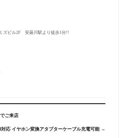
ミズビル2F 安曇川駅より徒歩1分!!
。
理でご来店
10.3対応 イヤホン変換アタプターケーブル充電可能
→