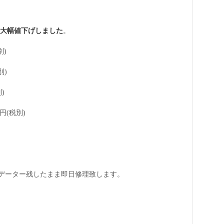
価額を大幅値下げしました
。
別)
別)
)
円(税別)
データー残したまま即日修理致します。