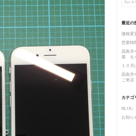
最近の
価格変
営業時
高島市
屋 を
１０月
高島市今
ご来店
カテゴ
BLOG
お知ら